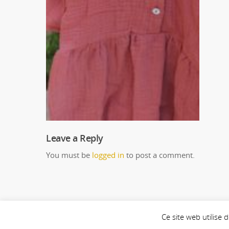
Leave a Reply
You must be
logged in
to post a comment.
Ce site web utilise
© 2026 Maison Doret.
Mentions Légales
-
CGV
-
Politique de conf