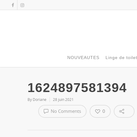
NOUVEAUTES
Linge de toile
1624897581394
By
Doriane
28 juin 2021
No Comments
0