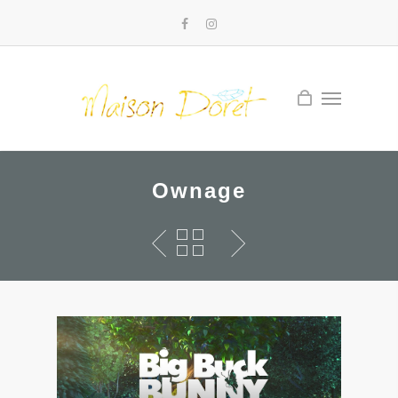
Ownage
Lecteur
vidéo